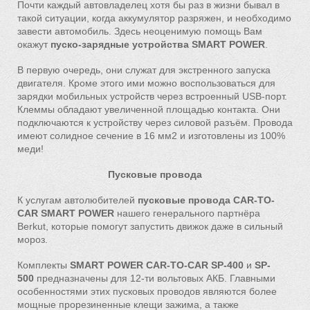
Почти каждый автовладелец хотя бы раз в жизни бывал в
такой ситуации, когда аккумулятор разряжен, и необходимо
завести автомобиль. Здесь неоценимую помощь Вам
окажут
пуско-зарядные устройства SMART POWER
.
В первую очередь, они служат для экстренного запуска
двигателя. Кроме этого ими можно воспользоваться для
зарядки мобильных устройств через встроенный USB-порт.
Клеммы обладают увеличенной площадью контакта. Они
подключаются к устройству через силовой разъём. Провода
имеют солидное сечение в 16 мм2 и изготовлены из 100%
меди!
Пусковые провода
К услугам автолюбителей
пусковые провода CAR-TO-
CAR SMART POWER
нашего генерального партнёра
Berkut, которые помогут запустить движок даже в сильный
мороз.
Комплекты
SMART POWER CAR-TO-CAR SP-400
и
SP-
500
предназначены для 12-ти вольтовых АКБ. Главными
особенностями этих пусковых проводов являются более
мощные прорезиненные клещи зажима, а также