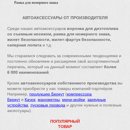
Рамка для номерного знака
АВТОАКСЕССУАРЫ ОТ ПРОИЗВОДИТЕЛЯ
Среди наших автоаксессуаров
воронка для дизтоплива
со съемным носиком, рамка для номерного знака,
жилет безопасности, жилет-фартук безопасности,
саперная
лопата
и т.д.
Мы стараемся следовать за современными тенденциями и
постоянно обновляем и расширяем свой ассортиментный
перечень, который на данный момент составляет
более
6 000 наименований
.
Кроме
автоаксессуаров собственного производства
вы
можете приобрести у нас товары компаний-партнёров.
Например,
продукцию Беркут
(
компрессора
Беркут
и
Качок
,
манометры
,
мини-мойки
,
зарядные
устройства
,
пусковые провода
и другие нужные и полезные
аксессуары).
ПОПУЛЯРНЫЙ
ТОВАР