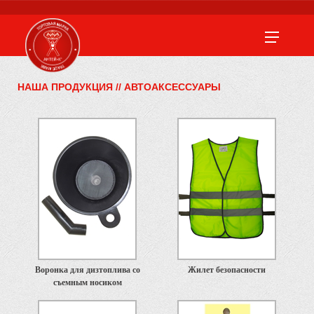
НАША ПРОДУКЦИЯ
//
АВТОАКСЕССУАРЫ
Воронка для дизтоплива со
Жилет безопасности
съемным носиком