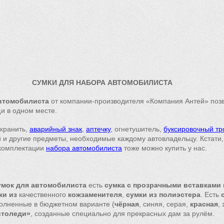
СУМКИ ДЛЯ НАБОРА АВТОМОБИЛИСТА
автомобилиста
от компании-производителя «Компания Антей» позв
и в одном месте.
хранить,
аварийный знак
,
аптечку
, огнетушитель,
буксировочный тр
 и другие предметы, необходимые каждому автовладельцу. Кстати, 
комплектации
набора автомобилиста
тоже можно купить у нас.
умок для автомобилиста
есть
сумка с прозрачными вставками
ки из
качественного
кожзаменителя
,
сумки из полиэстера
. Есть
полненные в бюджетном варианте (
чёрная
, синяя, серая,
красная
,
втоледи»
, созданные специально для прекрасных дам за рулём.