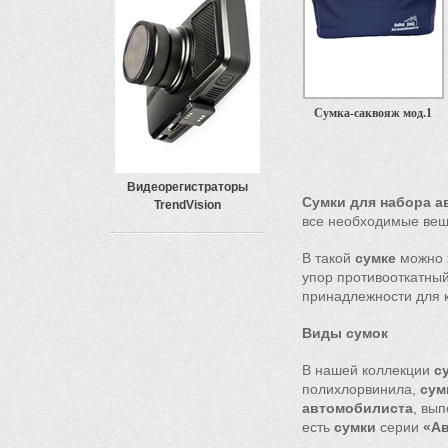
Сумка-саквояж мод.1
Видеорегистраторы
Сумки для набора 
TrendVision
все необходимые вещ
В такой
сумке
можно 
упор противооткатный
принадлежности для 
Виды сумок
В нашей коллекции
с
полихлорвинила,
сум
автомобилиста
, вы
есть
сумки
серии
«А