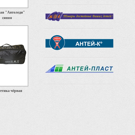
ая "Автоледи"
синяя
етика чёрная