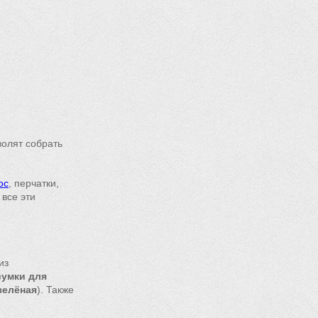
олят собрать
ос
, перчатки,
все эти
из
сумки для
зелёная
). Также