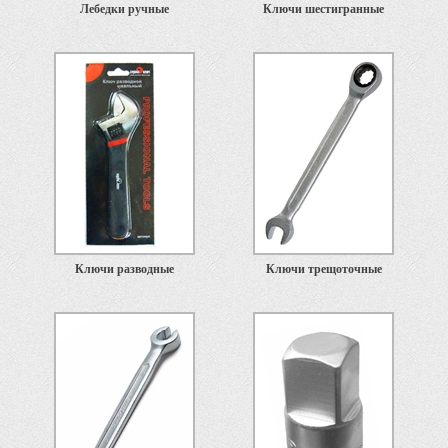
Лебедки ручные
Ключи шестигранные
Ключи разводные
Ключи трещоточные