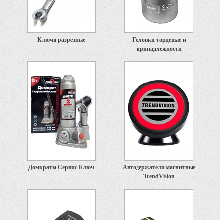
Ключи разрезные
Головки торцевые и
принадлежности
Домкраты Сервис Ключ
Автодержатели магнитные
TrendVision