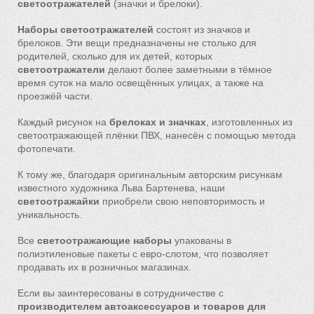
светоотражателей
(значки и брелоки).
Наборы светоотражателей
состоят из значков и
брелоков. Эти вещи предназначены не столько для
родителей, сколько для их детей, которых
светоотражатели
делают более заметными в тёмное
время суток на мало освещённых улицах, а также на
проезжёй части.
Каждый рисунок на
брелоках и значках
, изготовленных из
светоотражающей плёнки ПВХ, нанесён с помощью метода
фотопечати.
К тому же, благодаря оригинальным авторским рисункам
известного художника Льва Бартенева, наши
светоотражайки
приобрели свою неповторимость и
уникальность.
Все
светоотражающие наборы
упакованы в
полиэтиленовые пакеты с евро-слотом, что позволяет
продавать их в розничных магазинах.
Если вы заинтересованы в сотрудничестве с
производителем автоаксессуаров и товаров для