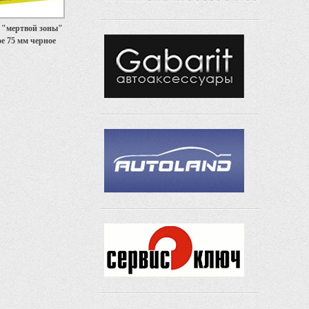
 "мертвой зоны"
е 75 мм черное