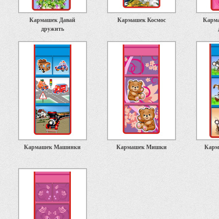
Кармашек Давай
Кармашек Космос
Карм
дружить
Кармашек Машинки
Кармашек Мишки
Карм