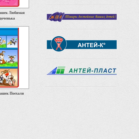
ашек Любимая
доченька
ашек Поехали