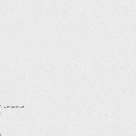
". Стирается
.
).