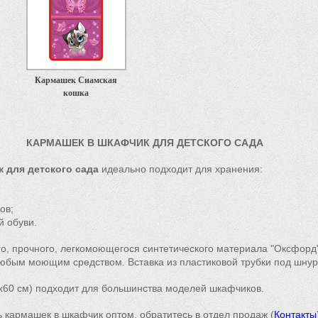
Кармашек Сиамская
кошка
КАРМАШЕК В ШКАФЧИК ДЛЯ ДЕТСКОГО САДА
 для детского сада
идеально подходит для хранения:
ов;
 обуви.
го, прочного, легкомоющегося синтетического материала "Оксфорд
любым моющим средством. Вставка из пластиковой трубки под шнур
х60 см) подходит для большинства моделей шкафчиков.
ть кармашек в шкафчик оптом, обратитесь в отдел продаж (
Контакты