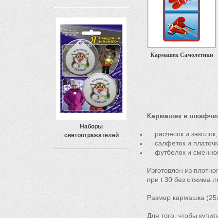
Кармашек Самолетики
Кармашек в шкафчик
Наборы
расчесок и заколок;
светоотражателей
салфеток и платочк
футболок и сменной
Изготовлен из плотно
при t 30 без отжима 
Размер кармашка (25
Для того, чтобы купи