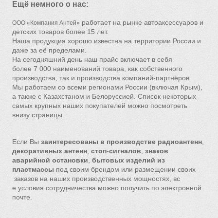
Ещё немного о нас:
работает на рынке автоаксессуаров и
ООО «Компания Антей»
детских товаров более 15 лет.
Наша продукция хорошо известна на территории России и
даже за её пределами.
На сегодняшний день наш прайс включает в себя
более 7 000 наименований товара, как собственного
производства, так и производства компаний-партнёров.
Мы работаем со всеми регионами России (включая Крым),
а также с Казахстаном и Белоруссией. Список некоторых
самых крупных наших покупателей можно посмотреть
внизу страницы.
Если Вы
заинтере
сованы в произво
дстве радиоантен
н
,
декоративных антенн
,
стоп-сигналов
,
знаков
аварийной остановки
,
бытовых изделий из
пластмассы
под с
воим брендом или размещении своих
заказов на наши
х производственн
ых мощностях, вс
е условия сотрудничества мо
жно получить по электронной
почте.