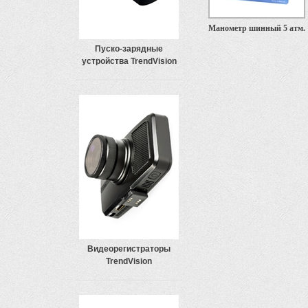
Манометр шинный 5 атм.
Пуско-зарядные
устройства TrendVision
Видеорегистраторы
TrendVision