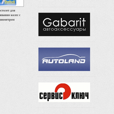
столет для
ивания колес с
анометром