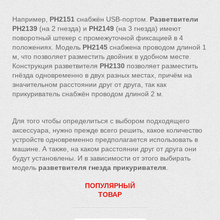
Например,
РН2151
снабжён USB-портом.
Разветвители
PH2139
(на 2 гнезда) и
PH2149
(на 3 гнезда) имеют
поворотный штекер с промежуточной фиксацией в 4
положениях. Модель
PH2145
снабжена проводом длиной 1
м, что позволяет разместить двойник в удобном месте.
Конструкция разветвителя
PH2130
позволяет разместить
гнёзда одновременно в двух разных местах, причём на
значительном расстоянии друг от друга, так как
прикуриватель снабжён проводом длиной 2 м.
Для того чтобы определиться с выбором подходящего
аксессуара, нужно прежде всего решить, какое количество
устройств одновременно предполагается использовать в
машине. А также, на каком расстоянии друг от друга они
будут установлены. И в зависимости от этого выбирать
модель
разветвителя гнезда прикуривателя
.
ПОПУЛЯРНЫЙ
ТОВАР