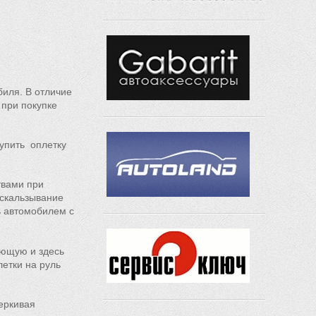
биля. В отличие
 при покупке
купить оплетку
вами при
скальзывание
ь автомобилем с
ющую и здесь
летки на руль
черкивая