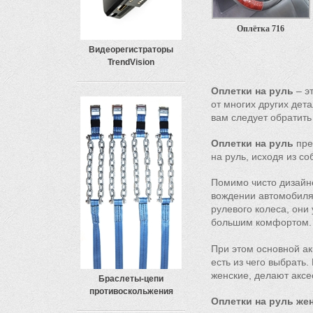
Оплётка 716
Видеорегистраторы
TrendVision
Оплетки на руль
– э
от многих других дет
вам следует обратить
Оплетки на руль
пре
на руль, исходя из со
Помимо чисто дизайн
вождении автомобиля
рулевого колеса, они
большим комфортом
При этом основной а
есть из чего выбрать.
женские, делают акс
Браслеты-цепи
противоскольжения
Оплетки на руль же