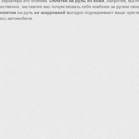
 характера его хозяйки.
Оплетки на руль из кожи
, напротив, выгл
ественно, заставляя вас почувствовать себя ковбоем за рулем свое
оплетки
на руль
со шнуровкой
выгодно подчеркивают ваше чувств
ласс автомобиля.