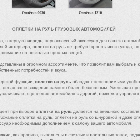
Оплётка 0036
Оплётка 1210
ОПЛЕТКИ НА РУЛЬ ГРУЗОВЫХ АВТОМОБИЛЕЙ
то, в первую очередь, первоклассный аксессуар для вашего автомо
алей интерьера, оплетки на руль не требуют кропотливого ухода, но
 внимание на несколько простых вещей.
дставлены в огромном ассортименте, что позволит вам выбрать и 
бственных потребностей и вкуса.
ерской функции,
оплетки на руль
обладают неоспоримыми удобст
, делая ваше вождение намного более безопасным. Уменьшая про
 увеличивают сцепление автомобиля с дорогой, позволяя управлят
.
кцент при выборе
оплетки на руль
делается на внешнюю составля
 Кожаные оплетки на руль, оплетки на руль со шнуровкой и даже оп
ессуар необходимым дополнением к салону вашего автомобиля.
нские
, как правило, выполнены в светлых и пастельных тонах, под