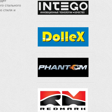
ядят
го стального
о стиля и