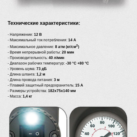
Технические характеристики:
- Напряжение:
12 В
- Максимальный ток потребления:
14 A
2
- Максимальное давление:
8 атм (кг/см
)
- Время непрерывной работы:
20 мин
- Производительность:
40 л/мин
- Диапазон рабочих температур:
-30 °C +80 °C
- Уровень шума:
73 дБ
- Длина шланга:
1,2 м
- Длина провода питания:
3 м
- Плавкий защитный предохранитель:
15 A
- Размеры устройства:
182x75x140 мм
- Масса:
1,4 кг