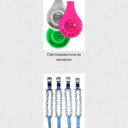
Светооражатели на
магнитах