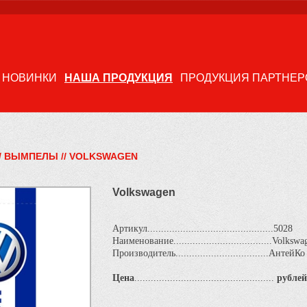
НОВИНКИ
НАША ПРОДУКЦИЯ
ПРОДУКЦИЯ ПАРТНЕР
/
ВЫМПЕЛЫ
//
VOLKSWAGEN
Volkswagen
Артикул..............................................5028
Наименование....................................Volksw
Производитель..................................АнтейКо
Цена
...................................................
рублей