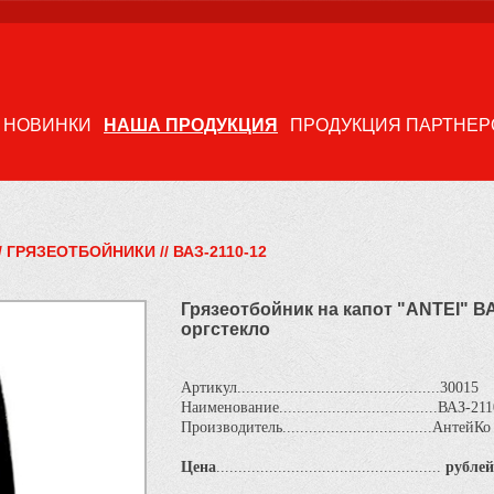
НОВИНКИ
НАША ПРОДУКЦИЯ
ПРОДУКЦИЯ ПАРТНЕР
/
ГРЯЗЕОТБОЙНИКИ
//
ВАЗ-2110-12
Грязеотбойник на капот "ANTEI" ВА
оргстекло
Артикул..............................................30015
Наименование....................................ВАЗ-21
Производитель..................................АнтейКо
Цена
...................................................
рублей