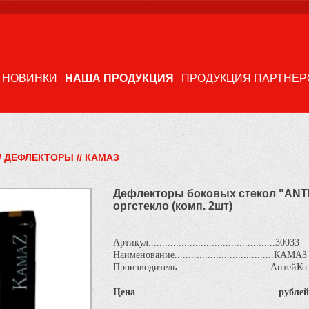
НОВИНКИ
НАША ПРОДУКЦИЯ
ПРОДУКЦИЯ ПАРТНЕР
/
ДЕФЛЕКТОРЫ
//
КАМАЗ
Дефлекторы боковых стекол "ANT
оргстекло (комп. 2шт)
Артикул..............................................30033
Наименование....................................КАМАЗ
Производитель..................................АнтейКо
Цена
...................................................
рублей