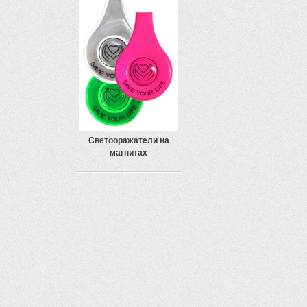
Светооражатели на
магнитах