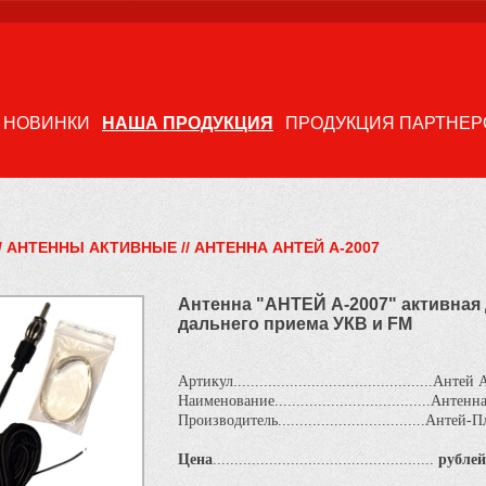
НОВИНКИ
НАША ПРОДУКЦИЯ
ПРОДУКЦИЯ ПАРТНЕР
/
АНТЕННЫ АКТИВНЫЕ
//
АНТЕННА АНТЕЙ А-2007
Антенна "АНТЕЙ А-2007" активная
дальнего приема УКВ и FM
Артикул..............................................Анте
Наименование....................................Ан
Производитель..................................Антей-
Цена
...................................................
рублей